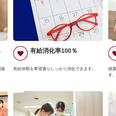
％
有給消化率100％
場復
有給休暇を希望通りしっかり消化できます。
残
す